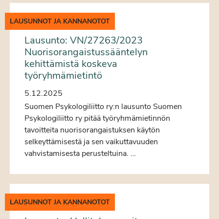
LAUSUNNOT JA KANNANOTOT
Lausunto: VN/27263/2023
Nuorisorangaistussääntelyn
kehittämistä koskeva
työryhmämietintö
5.12.2025
Suomen Psykologiliitto ry:n lausunto Suomen
Psykologiliitto ry pitää työryhmämietinnön
tavoitteita nuorisorangaistuksen käytön
selkeyttämisestä ja sen vaikuttavuuden
vahvistamisesta perusteltuina. …
LAUSUNNOT JA KANNANOTOT