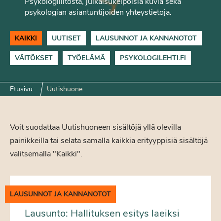
Psykologiliitosta, julkaisukelpoisia kuvia sekä
psykologian asiantuntijoiden yhteystietoja.
KAIKKI
UUTISET
LAUSUNNOT JA KANNANOTOT
VÄITÖKSET
TYÖELÄMÄ
PSYKOLOGILEHTI.FI
Etusivu
Uutishuone
Voit suodattaa Uutishuoneen sisältöjä yllä olevilla
painikkeilla tai selata samalla kaikkia erityyppisiä sisältöjä
valitsemalla "Kaikki".
LAUSUNNOT JA KANNANOTOT
Lausunto: Hallituksen esitys laeiksi