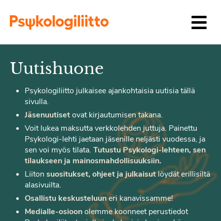
Siirry sisältöön
Uutishuone
Psykologiliitto julkaisee ajankohtaisia uutisia tällä
sivulla.
Jäsenuutiset
ovat kirjautumisen takana.
Voit lukea maksutta verkkolehden juttuja. Painettu
Psykologi-lehti jaetaan jäsenille neljästi vuodessa, ja
sen voi myös tilata.
Tutustu Psykologi-lehteen, sen
tilaukseen ja mainosmahdollisuuksiin.
Liiton
suositukset, ohjeet ja julkaisut
löydät erillisiltä
alasivuilta.
Osallistu keskusteluun
eri kanavissamme!
Medialle-osioon
olemme koonneet perustiedot