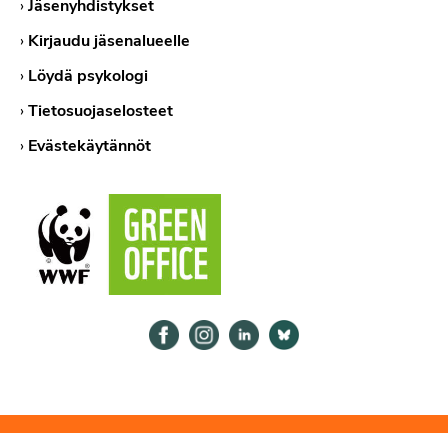
›
Jäsenyhdistykset
›
Kirjaudu jäsenalueelle
›
Löydä psykologi
›
Tietosuojaselosteet
›
Evästekäytännöt
Psykologiliitto Facebookissa
Psykologiliitto Instagramissa
Psykologiliitto LinkedInissä
Psykologiliitto Bluesk