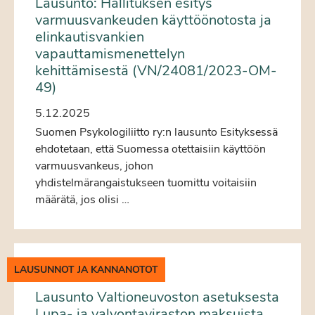
Lausunto: Hallituksen esitys
varmuusvankeuden käyttöönotosta ja
elinkautisvankien
vapauttamismenettelyn
kehittämisestä (VN/24081/2023-OM-
49)
5.12.2025
Suomen Psykologiliitto ry:n lausunto Esityksessä
ehdotetaan, että Suomessa otettaisiin käyttöön
varmuusvankeus, johon
yhdistelmärangaistukseen tuomittu voitaisiin
määrätä, jos olisi …
LAUSUNNOT JA KANNANOTOT
Lausunto Valtioneuvoston asetuksesta
Lupa- ja valvontaviraston maksuista