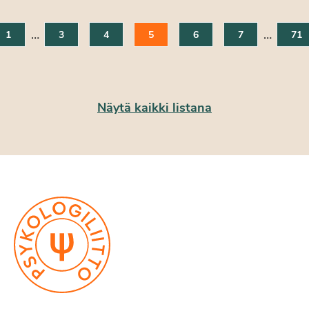
…
…
1
3
4
5
6
7
71
Näytä kaikki listana