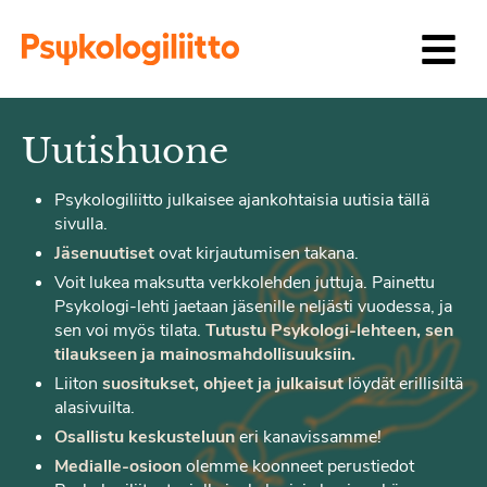
Siirry sisältöön
Uutishuone
Psykologiliitto julkaisee ajankohtaisia uutisia tällä
sivulla.
Jäsenuutiset
ovat kirjautumisen takana.
Voit lukea maksutta verkkolehden juttuja. Painettu
Psykologi-lehti jaetaan jäsenille neljästi vuodessa, ja
sen voi myös tilata.
Tutustu Psykologi-lehteen, sen
tilaukseen ja mainosmahdollisuuksiin.
Liiton
suositukset, ohjeet ja julkaisut
löydät erillisiltä
alasivuilta.
Osallistu keskusteluun
eri kanavissamme!
Medialle-osioon
olemme koonneet perustiedot