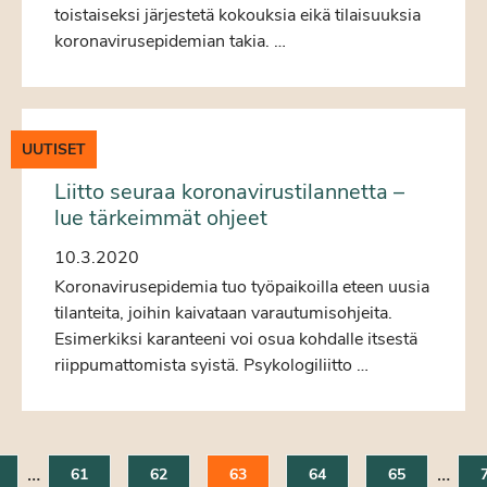
toistaiseksi järjestetä kokouksia eikä tilaisuuksia
koronavirusepidemian takia. …
UUTISET
Liitto seuraa koronavirustilannetta –
lue tärkeimmät ohjeet
10.3.2020
Koronavirusepidemia tuo työpaikoilla eteen uusia
tilanteita, joihin kaivataan varautumisohjeita.
Esimerkiksi karanteeni voi osua kohdalle itsestä
riippumattomista syistä. Psykologiliitto …
…
…
61
62
63
64
65