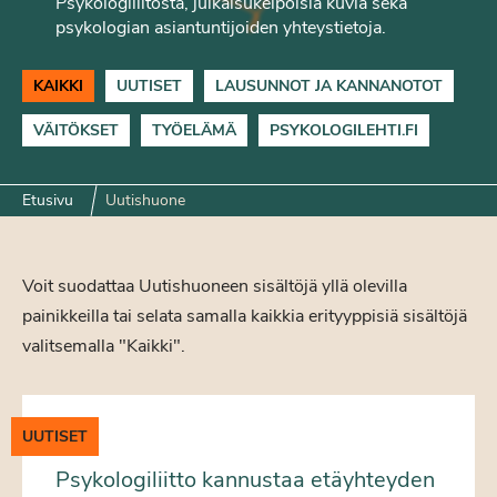
Psykologiliitosta, julkaisukelpoisia kuvia sekä
psykologian asiantuntijoiden yhteystietoja.
KAIKKI
UUTISET
LAUSUNNOT JA KANNANOTOT
VÄITÖKSET
TYÖELÄMÄ
PSYKOLOGILEHTI.FI
Etusivu
Uutishuone
Voit suodattaa Uutishuoneen sisältöjä yllä olevilla
painikkeilla tai selata samalla kaikkia erityyppisiä sisältöjä
valitsemalla "Kaikki".
UUTISET
Psykologiliitto kannustaa etäyhteyden