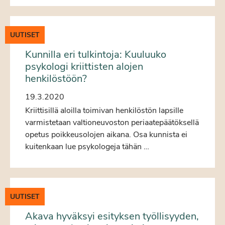
UUTISET
Kunnilla eri tulkintoja: Kuuluuko
psykologi kriittisten alojen
henkilöstöön?
19.3.2020
Kriittisillä aloilla toimivan henkilöstön lapsille
varmistetaan valtioneuvoston periaatepäätöksellä
opetus poikkeusolojen aikana. Osa kunnista ei
kuitenkaan lue psykologeja tähän …
UUTISET
Akava hyväksyi esityksen työllisyyden,