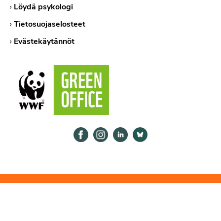
›
Löydä psykologi
›
Tietosuojaselosteet
›
Evästekäytännöt
Psykologiliitto Facebookissa
Psykologiliitto Instagramissa
Psykologiliitto LinkedInissä
Psykologiliitto Bluesk