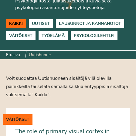
Psykologiliitosta, julkaisukelpoisia kuvia sekä
psykologian asiantuntijoiden yhteystietoja.
KAIKKI
UUTISET
LAUSUNNOT JA KANNANOTOT
VÄITÖKSET
TYÖELÄMÄ
PSYKOLOGILEHTI.FI
Etusivu
Uutishuone
Voit suodattaa Uutishuoneen sisältöjä yllä olevilla
painikkeilla tai selata samalla kaikkia erityyppisiä sisältöjä
valitsemalla "Kaikki".
VÄITÖKSET
The role of primary visual cortex in