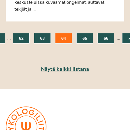
keskusteluissa kuvaamat ongelmat, auttavat
tekijät ja …
…
…
62
63
64
65
66
Näytä kaikki listana