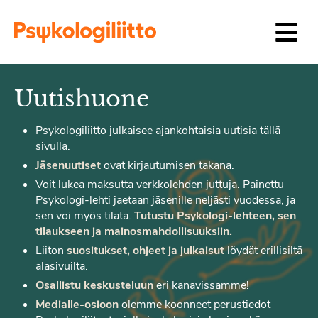
Siirry sisältöön
Uutishuone
Psykologiliitto julkaisee ajankohtaisia uutisia tällä
sivulla.
Jäsenuutiset
ovat kirjautumisen takana.
Voit lukea maksutta verkkolehden juttuja. Painettu
Psykologi-lehti jaetaan jäsenille neljästi vuodessa, ja
sen voi myös tilata.
Tutustu Psykologi-lehteen, sen
tilaukseen ja mainosmahdollisuuksiin.
Liiton
suositukset, ohjeet ja julkaisut
löydät erillisiltä
alasivuilta.
Osallistu keskusteluun
eri kanavissamme!
Medialle-osioon
olemme koonneet perustiedot