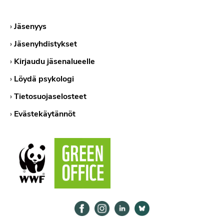
›
Jäsenyys
›
Jäsenyhdistykset
›
Kirjaudu jäsenalueelle
›
Löydä psykologi
›
Tietosuojaselosteet
›
Evästekäytännöt