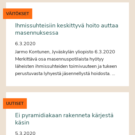
VÄITÖKSET
Ihmissuhteisiin keskittyvä hoito auttaa
masennuksessa
6.3.2020
Jarmo Kontunen, Jyväskylän yliopisto 6.3.2020
Merkittävä osa masennuspotilaista hyötyy
läheisten ihmissuhteiden toimivuuteen ja tukeen
perustuvasta lyhyestä jäsennellystä hoidosta. …
UUTISET
Ei pyramidiakaan rakenneta kärjestä
käsin
5.3.2020