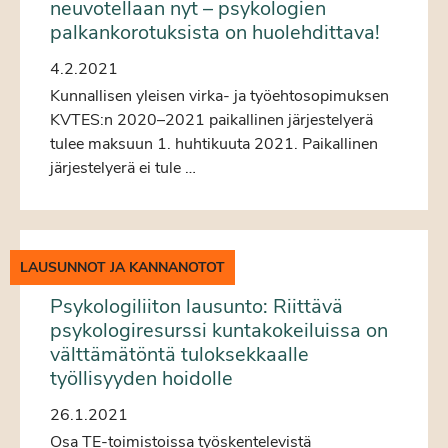
neuvotellaan nyt – psykologien
palkankorotuksista on huolehdittava!
4.2.2021
Kunnallisen yleisen virka- ja työehtosopimuksen
KVTES:n 2020–2021 paikallinen järjestelyerä
tulee maksuun 1. huhtikuuta 2021. Paikallinen
järjestelyerä ei tule …
LAUSUNNOT JA KANNANOTOT
Psykologiliiton lausunto: Riittävä
psykologiresurssi kuntakokeiluissa on
välttämätöntä tuloksekkaalle
työllisyyden hoidolle
26.1.2021
Osa TE-toimistoissa työskentelevistä