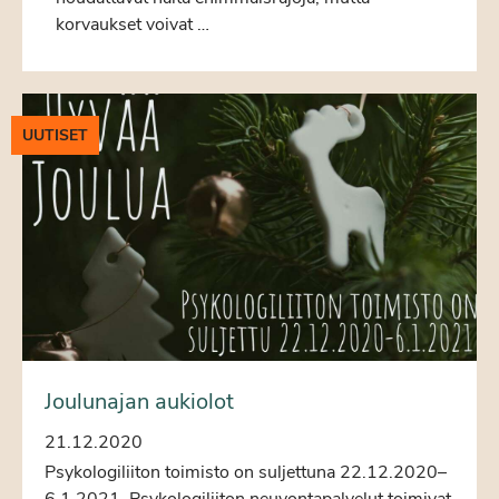
korvaukset voivat …
UUTISET
Joulunajan aukiolot
21.12.2020
Psykologiliiton toimisto on suljettuna 22.12.2020–