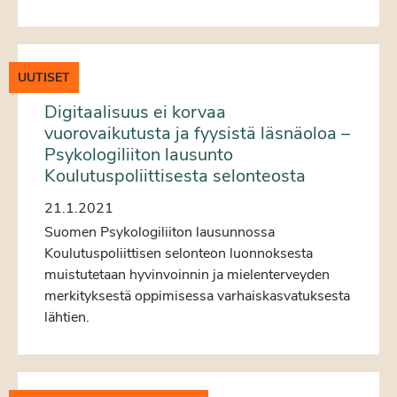
UUTISET
Digitaalisuus ei korvaa
vuorovaikutusta ja fyysistä läsnäoloa –
Psykologiliiton lausunto
Koulutuspoliittisesta selonteosta
21.1.2021
Suomen Psykologiliiton lausunnossa
Koulutuspoliittisen selonteon luonnoksesta
muistutetaan hyvinvoinnin ja mielenterveyden
merkityksestä oppimisessa varhaiskasvatuksesta
lähtien.