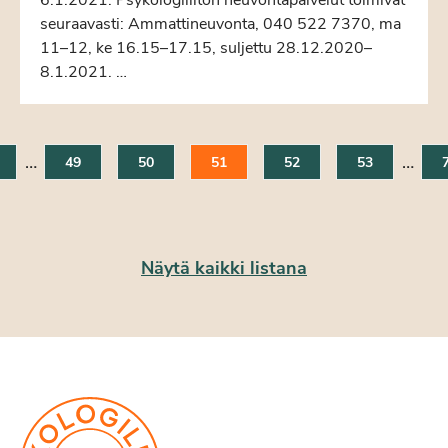
6.1.2021. Psykologiliiton neuvontapalvelut toimivat
seuraavasti: Ammattineuvonta, 040 522 7370, ma
11–12, ke 16.15–17.15, suljettu 28.12.2020–
8.1.2021. …
…
…
49
50
51
52
53
Näytä kaikki listana