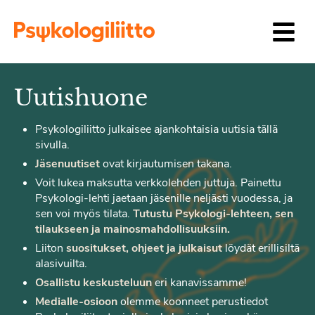
Siirry sisältöön
Uutishuone
Psykologiliitto julkaisee ajankohtaisia uutisia tällä
sivulla.
Jäsenuutiset
ovat kirjautumisen takana.
Voit lukea maksutta verkkolehden juttuja. Painettu
Psykologi-lehti jaetaan jäsenille neljästi vuodessa, ja
sen voi myös tilata.
Tutustu Psykologi-lehteen, sen
tilaukseen ja mainosmahdollisuuksiin.
Liiton
suositukset, ohjeet ja julkaisut
löydät erillisiltä
alasivuilta.
Osallistu keskusteluun
eri kanavissamme!
Medialle-osioon
olemme koonneet perustiedot