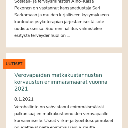
Sosiaali- ja terveysministeri Aino-Kaisa
Pekonen on vastannut kansanedustaja Sari
Sarkomaan ja muiden kirjalliseen kysymykseen
kuntoutuspsykoterapian järjestämisestä sote-
uudistuksessa. Suomen hallitus valmistelee
esitystä terveydenhuollon …
UUTISET
Verovapaiden matkakustannusten
korvausten enimmäismäärät vuonna
2021
8.1.2021
Verohallinto on vahvistanut enimmäismäärät
palkansaajien matkakustannusten verovapaalle
korvaamiselle. Useat virka- ja työehtosopimukset
noudattavat näitä enimmäisrajoja, mutta