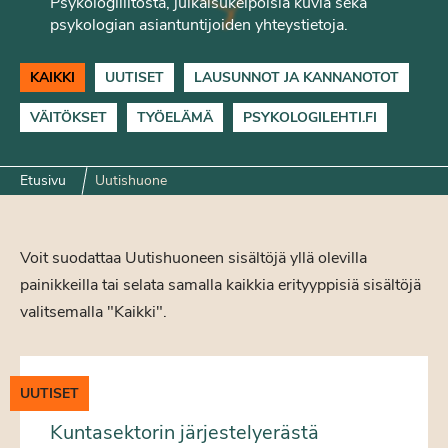
Psykologiliitosta, julkaisukelpoisia kuvia sekä
psykologian asiantuntijoiden yhteystietoja.
KAIKKI
UUTISET
LAUSUNNOT JA KANNANOTOT
VÄITÖKSET
TYÖELÄMÄ
PSYKOLOGILEHTI.FI
Etusivu
Uutishuone
Voit suodattaa Uutishuoneen sisältöjä yllä olevilla
painikkeilla tai selata samalla kaikkia erityyppisiä sisältöjä
valitsemalla "Kaikki".
UUTISET
Kuntasektorin järjestelyerästä