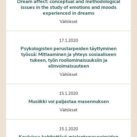
Dream affect: conceptual and methodological
issues in the study of emotions and moods
experienced in dreams
Väitökset
17.1.2020
Psykologisten perustarpeiden täyttyminen
työssä: Mittaaminen ja yhteys sosiaaliseen
tukeen, työn rooliominaisuuksiin ja
elinvoimaisuuteen
Väitökset
15.1.2020
Musiikki voi paljastaa masennuksen
Väitökset
15.1.2020
Kouluissa kehitettävä mielenterveysoireiden