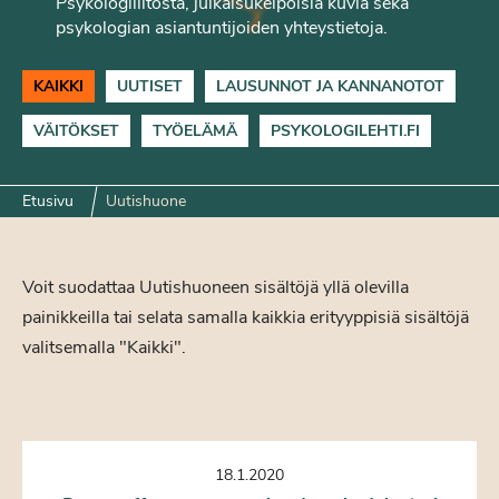
Psykologiliitosta, julkaisukelpoisia kuvia sekä
psykologian asiantuntijoiden yhteystietoja.
KAIKKI
UUTISET
LAUSUNNOT JA KANNANOTOT
VÄITÖKSET
TYÖELÄMÄ
PSYKOLOGILEHTI.FI
Etusivu
Uutishuone
Voit suodattaa Uutishuoneen sisältöjä yllä olevilla
painikkeilla tai selata samalla kaikkia erityyppisiä sisältöjä
valitsemalla "Kaikki".
18.1.2020