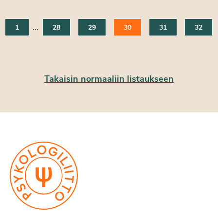
…
1
28
29
30
31
32
Takaisin normaaliin listaukseen