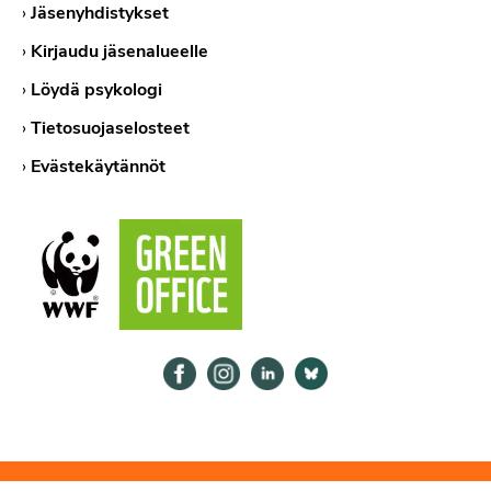
›
Jäsenyhdistykset
›
Kirjaudu jäsenalueelle
›
Löydä psykologi
›
Tietosuojaselosteet
›
Evästekäytännöt
Psykologiliitto Facebookissa
Psykologiliitto Instagramissa
Psykologiliitto LinkedInissä
Psykologiliitto Bluesk