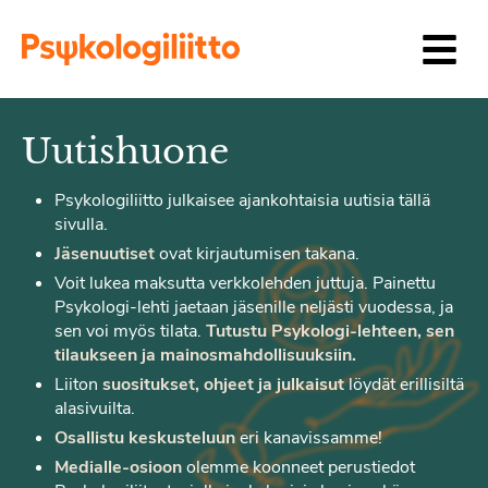
Siirry sisältöön
Uutishuone
Psykologiliitto julkaisee ajankohtaisia uutisia tällä
sivulla.
Jäsenuutiset
ovat kirjautumisen takana.
Voit lukea maksutta verkkolehden juttuja. Painettu
Psykologi-lehti jaetaan jäsenille neljästi vuodessa, ja
sen voi myös tilata.
Tutustu Psykologi-lehteen, sen
tilaukseen ja mainosmahdollisuuksiin.
Liiton
suositukset, ohjeet ja julkaisut
löydät erillisiltä
alasivuilta.
Osallistu keskusteluun
eri kanavissamme!
Medialle-osioon
olemme koonneet perustiedot